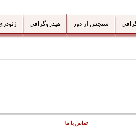
گرافی
سنجش از دور
هیدروگرافی
ژئودزی
تماس با ما